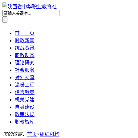
首 页
时政新闻
统战资讯
职教动态
理论研究
社会服务
对外交流
温暖工程
建言献策
机关党建
自身建设
政策法规
职教智库
您的位置：
首页
>
组织机构